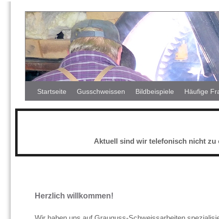
Startseite
Gusschweissen
Bildbeispiele
Häufige Fr
Aktuell sind wir telefonisch nicht 
Herzlich willkommen!
Wir haben uns auf Grauguss-Schweissarbeiten spezialisie